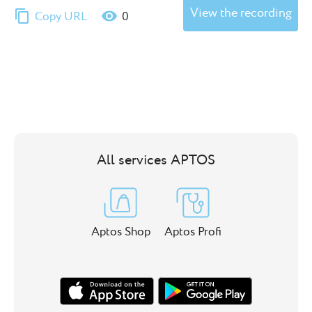
View the recording
content_copy
visibility
Copy URL
0
All services APTOS
Aptos Shop
Aptos Profi