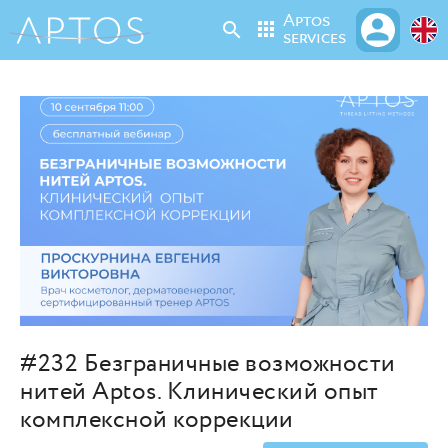
Aptos
person
apps
search
services
#232 Безграничные возможности
нитей Aptos. Клинический опыт
комплексной коррекции